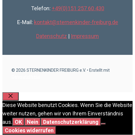
Telefon:
+49(0)151 257 60 430
E-Mail:
kontakt@sternenkinder-freiburg.de
Datenschutz
|
Impressum
© 2026 STERNENKINDER FREIBURG e.V.
• Erstellt mit
GeneratePress
Schließen
Diese Website benutzt Cookies. Wenn Sie die Website
weiter nutzen, gehen wir von Ihrem Einverständnis
aus.
OK
Nein
Datenschutzerklärung
Cookies widerrufen